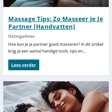
Massage Tips: Zo Masseer Je Je
Partner [Handvatten]
Datingadvies
Hoe kun je je partner goed masseren? In dit artikel
krijg je een aantal handige tools, tips en...
Lees verder