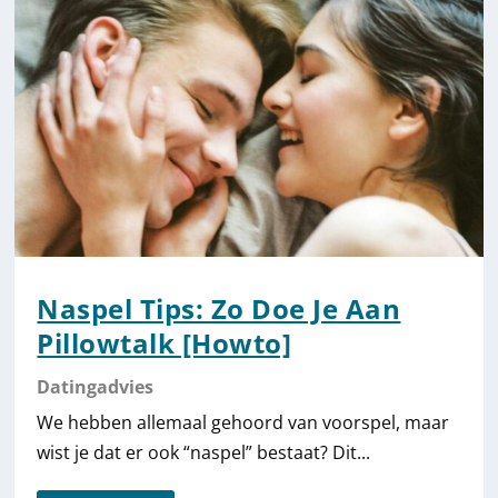
Naspel Tips: Zo Doe Je Aan
Pillowtalk [Howto]
Datingadvies
We hebben allemaal gehoord van voorspel, maar
wist je dat er ook “naspel” bestaat? Dit...