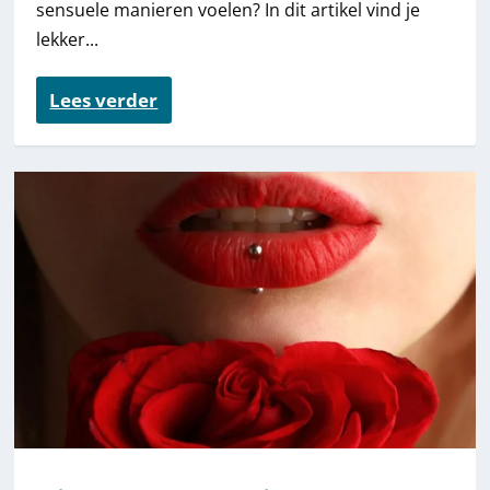
sensuele manieren voelen? In dit artikel vind je
lekker...
Lees verder