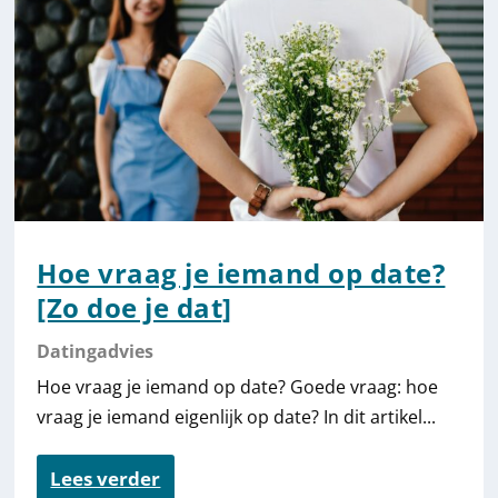
Hoe vraag je iemand op date?
[Zo doe je dat]
Datingadvies
Hoe vraag je iemand op date? Goede vraag: hoe
vraag je iemand eigenlijk op date? In dit artikel...
Lees verder