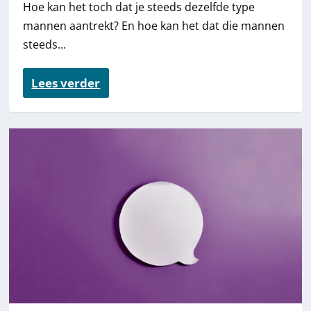
Hoe kan het toch dat je steeds dezelfde type
mannen aantrekt? En hoe kan het dat die mannen
steeds...
Lees verder