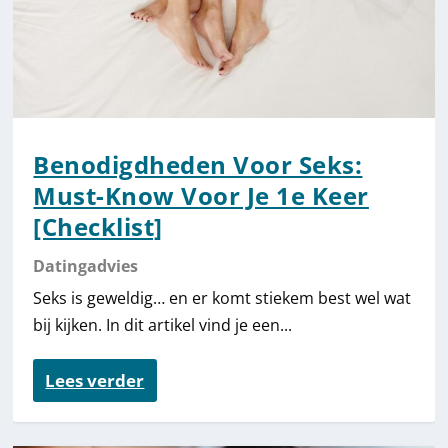
Benodigdheden Voor Seks:
Must-Know Voor Je 1e Keer
[Checklist]
Datingadvies
Seks is geweldig… en er komt stiekem best wel wat
bij kijken. In dit artikel vind je een...
Lees verder