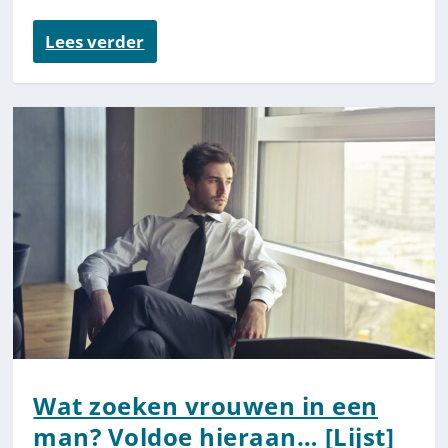
Lees verder
Wat zoeken vrouwen in een
man? Voldoe hieraan… [Lijst]