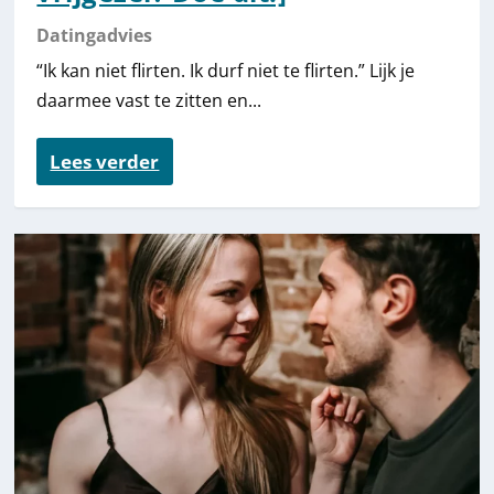
Datingadvies
“Ik kan niet flirten. Ik durf niet te flirten.” Lijk je
daarmee vast te zitten en...
Lees verder