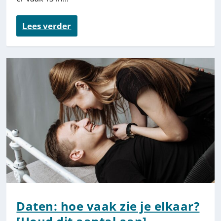
Lees verder
Daten: hoe vaak zie je elkaar?