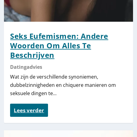
Seks Eufemismen: Andere
Woorden Om Alles Te
Beschrijven
Datingadvies
Wat zijn de verschillende synoniemen,
dubbelzinnigheden en chiquere manieren om
seksuele dingen te...
Lees verder