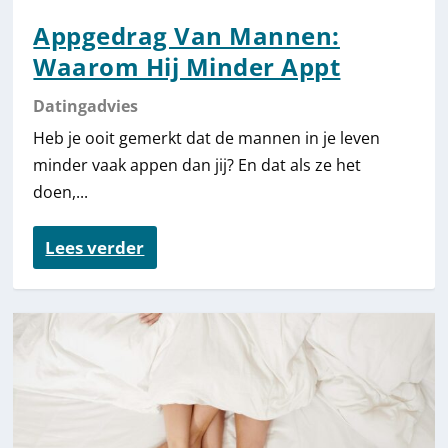
Appgedrag Van Mannen:
Waarom Hij Minder Appt
Datingadvies
Heb je ooit gemerkt dat de mannen in je leven
minder vaak appen dan jij? En dat als ze het
doen,...
Lees verder