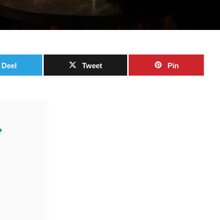
Deel
Tweet
Pin
?