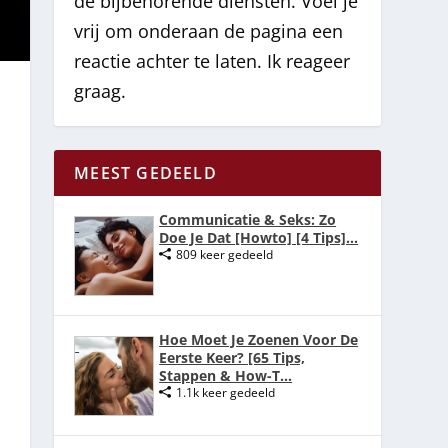
de bijbehorende diensten. Voel je
vrij om onderaan de pagina een
reactie achter te laten. Ik reageer
graag.
MEEST GEDEELD
Communicatie & Seks: Zo
Doe Je Dat [Howto] [4 Tips]...
809 keer gedeeld
Hoe Moet Je Zoenen Voor De
Eerste Keer? [65 Tips,
Stappen & How-T...
1.1k keer gedeeld