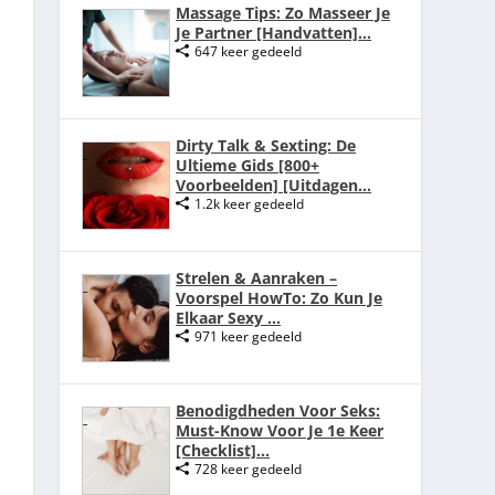
Massage Tips: Zo Masseer Je
Je Partner [Handvatten]...
647 keer gedeeld
Dirty Talk & Sexting: De
Ultieme Gids [800+
Voorbeelden] [Uitdagen...
1.2k keer gedeeld
Strelen & Aanraken –
Voorspel HowTo: Zo Kun Je
Elkaar Sexy ...
971 keer gedeeld
Benodigdheden Voor Seks:
Must-Know Voor Je 1e Keer
[Checklist]...
728 keer gedeeld