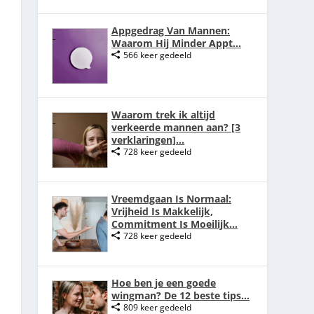
Appgedrag Van Mannen:
Waarom Hij Minder Appt...
566 keer gedeeld
Waarom trek ik altijd
verkeerde mannen aan? [3
verklaringen]...
728 keer gedeeld
Vreemdgaan Is Normaal:
Vrijheid Is Makkelijk,
Commitment Is Moeilijk...
728 keer gedeeld
Hoe ben je een goede
wingman? De 12 beste tips...
809 keer gedeeld