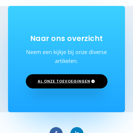
Naar ons overzicht
Neem een kijkje bij onze diverse
artikelen.
AL ONZE TOEVOEGINGEN