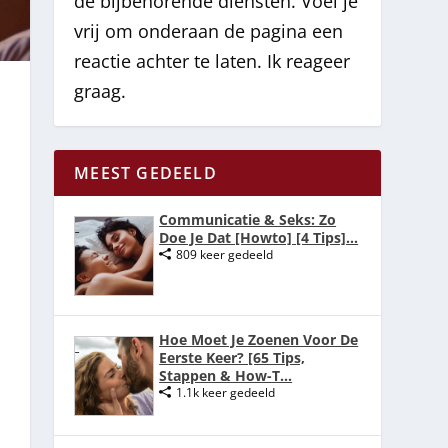
de bijbehorende diensten. Voel je
vrij om onderaan de pagina een
reactie achter te laten. Ik reageer
graag.
MEEST GEDEELD
Communicatie & Seks: Zo
Doe Je Dat [Howto] [4 Tips]...
809 keer gedeeld
Hoe Moet Je Zoenen Voor De
Eerste Keer? [65 Tips,
Stappen & How-T...
1.1k keer gedeeld