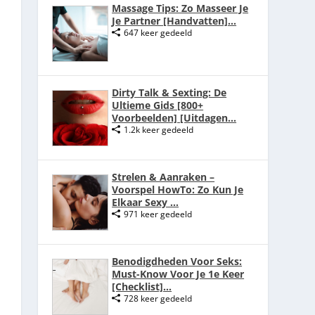
Massage Tips: Zo Masseer Je
Je Partner [Handvatten]...
647 keer gedeeld
Dirty Talk & Sexting: De
Ultieme Gids [800+
Voorbeelden] [Uitdagen...
1.2k keer gedeeld
Strelen & Aanraken –
Voorspel HowTo: Zo Kun Je
Elkaar Sexy ...
971 keer gedeeld
Benodigdheden Voor Seks:
Must-Know Voor Je 1e Keer
[Checklist]...
728 keer gedeeld