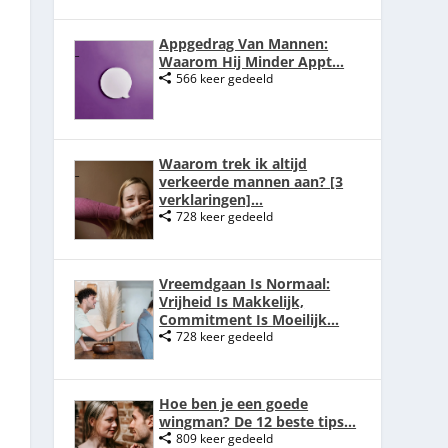
Appgedrag Van Mannen:
Waarom Hij Minder Appt...
566 keer gedeeld
Waarom trek ik altijd
verkeerde mannen aan? [3
verklaringen]...
728 keer gedeeld
Vreemdgaan Is Normaal:
Vrijheid Is Makkelijk,
Commitment Is Moeilijk...
728 keer gedeeld
Hoe ben je een goede
wingman? De 12 beste tips...
809 keer gedeeld