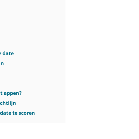
e date
jn
et appen?
chtlijn
 date te scoren