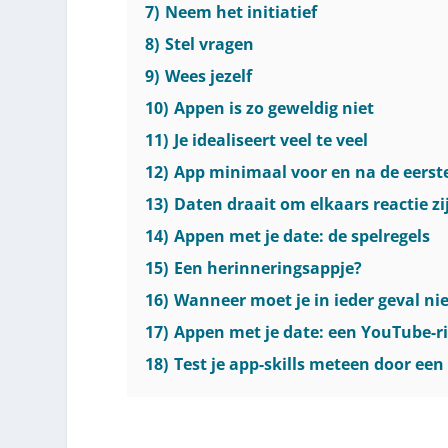
7)
Neem het initiatief
8)
Stel vragen
9)
Wees jezelf
10)
Appen is zo geweldig niet
11)
Je idealiseert veel te veel
12)
App minimaal voor en na de eerst
13)
Daten draait om elkaars reactie zi
14)
Appen met je date: de spelregels
15)
Een herinneringsappje?
16)
Wanneer moet je in ieder geval ni
17)
Appen met je date: een YouTube-ri
18)
Test je app-skills meteen door een