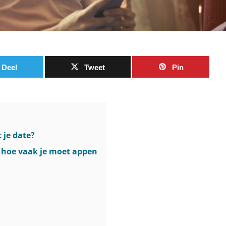
Deel
Tweet
Pin
 je date?
r hoe vaak je moet appen