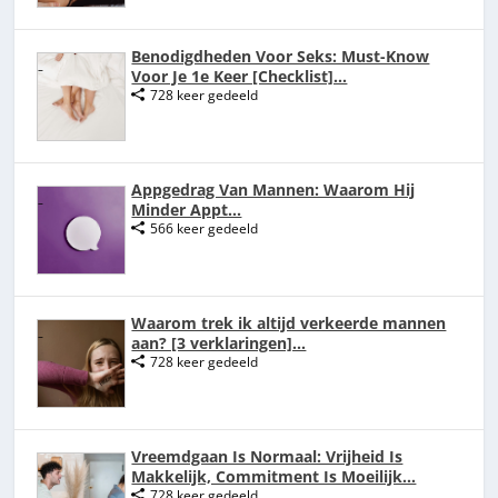
Benodigdheden Voor Seks: Must-Know
Voor Je 1e Keer [Checklist]...
728 keer gedeeld
Appgedrag Van Mannen: Waarom Hij
Minder Appt...
566 keer gedeeld
Waarom trek ik altijd verkeerde mannen
aan? [3 verklaringen]...
728 keer gedeeld
Vreemdgaan Is Normaal: Vrijheid Is
Makkelijk, Commitment Is Moeilijk...
728 keer gedeeld