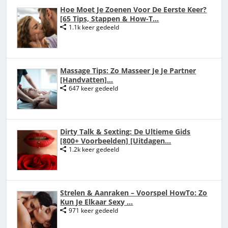
Hoe Moet Je Zoenen Voor De Eerste Keer?
[65 Tips, Stappen & How-T...
1.1k keer gedeeld
Massage Tips: Zo Masseer Je Je Partner
[Handvatten]...
647 keer gedeeld
Dirty Talk & Sexting: De Ultieme Gids
[800+ Voorbeelden] [Uitdagen...
1.2k keer gedeeld
Strelen & Aanraken – Voorspel HowTo: Zo
Kun Je Elkaar Sexy ...
971 keer gedeeld