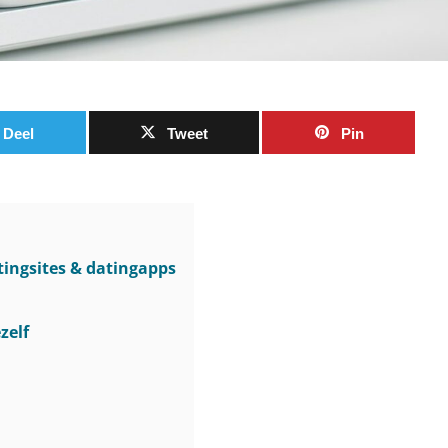
Deel
Tweet
Pin
atingsites & datingapps
zelf