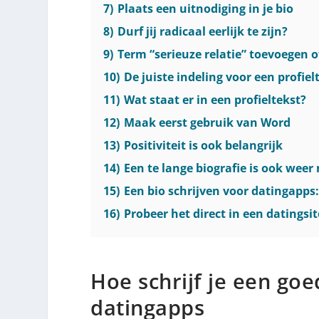
7)
Plaats een uitnodiging in je bio
8)
Durf jij radicaal eerlijk te zijn?
9)
Term “serieuze relatie” toevoegen o
10)
De juiste indeling voor een profiel
11)
Wat staat er in een profieltekst?
12)
Maak eerst gebruik van Word
13)
Positiviteit is ook belangrijk
14)
Een te lange biografie is ook weer 
15)
Een bio schrijven voor datingapps
16)
Probeer het direct in een datingsit
Hoe schrijf je een goe
datingapps