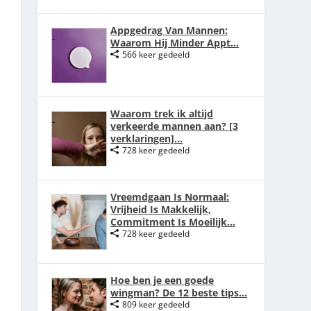
Appgedrag Van Mannen:
Waarom Hij Minder Appt...
566 keer gedeeld
Waarom trek ik altijd
verkeerde mannen aan? [3
verklaringen]...
728 keer gedeeld
Vreemdgaan Is Normaal:
Vrijheid Is Makkelijk,
Commitment Is Moeilijk...
728 keer gedeeld
Hoe ben je een goede
wingman? De 12 beste tips...
809 keer gedeeld