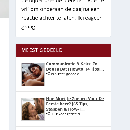
de bijbehorende diensten. Voel je
vrij om onderaan de pagina een
reactie achter te laten. Ik reageer
graag.
MEEST GEDEELD
Communicatie & Seks: Zo
Doe Je Dat [Howto] [4 Tips]...
809 keer gedeeld
Hoe Moet Je Zoenen Voor De
Eerste Keer? [65 Tips,
Stappen & How-T...
1.1k keer gedeeld