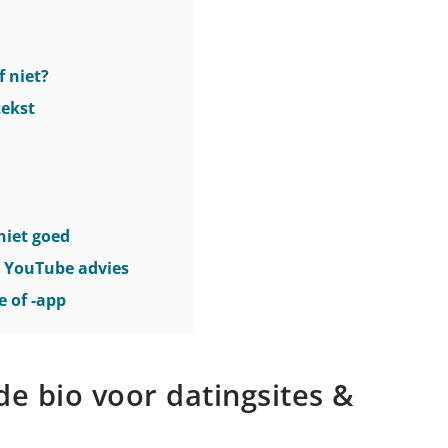
f niet?
tekst
niet goed
: YouTube advies
e of -app
de bio voor datingsites &