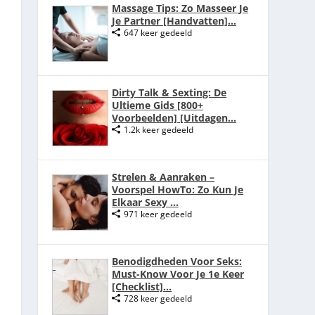
Massage Tips: Zo Masseer Je
Je Partner [Handvatten]...
647 keer gedeeld
Dirty Talk & Sexting: De
Ultieme Gids [800+
Voorbeelden] [Uitdagen...
1.2k keer gedeeld
Strelen & Aanraken –
Voorspel HowTo: Zo Kun Je
Elkaar Sexy ...
971 keer gedeeld
Benodigdheden Voor Seks:
Must-Know Voor Je 1e Keer
[Checklist]...
728 keer gedeeld