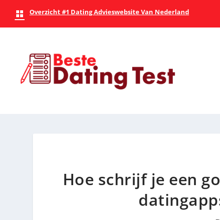
Overzicht #1 Dating Advieswebsite Van Nederland
Hoe schrijf je een g
datingapp