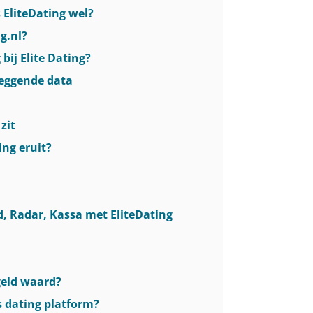
 EliteDating wel?
g.nl?
 bij Elite Dating?
lzeggende data
zit
ing eruit?
 Radar, Kassa met EliteDating
geld waard?
s dating platform?