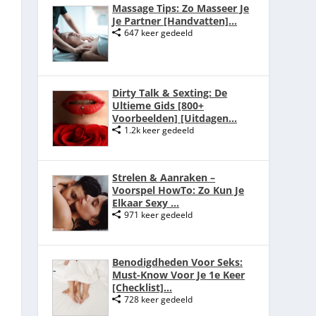
Massage Tips: Zo Masseer Je
Je Partner [Handvatten]...
647 keer gedeeld
Dirty Talk & Sexting: De
Ultieme Gids [800+
Voorbeelden] [Uitdagen...
1.2k keer gedeeld
Strelen & Aanraken –
Voorspel HowTo: Zo Kun Je
Elkaar Sexy ...
971 keer gedeeld
Benodigdheden Voor Seks:
Must-Know Voor Je 1e Keer
[Checklist]...
728 keer gedeeld