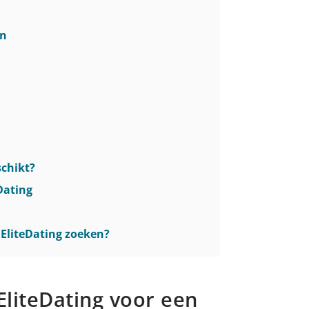
en
schikt?
Dating
a EliteDating zoeken?
EliteDating voor een