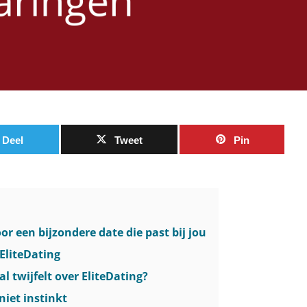
Deel
Tweet
Pin
or een bijzondere date die past bij jou
EliteDating
l twijfelt over EliteDating?
niet instinkt