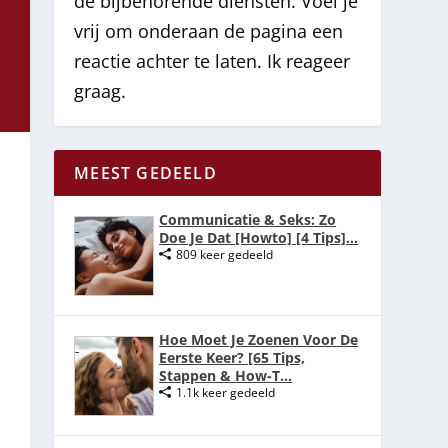
de bijbehorende diensten. Voel je
vrij om onderaan de pagina een
reactie achter te laten. Ik reageer
graag.
MEEST GEDEELD
Communicatie & Seks: Zo
Doe Je Dat [Howto] [4 Tips]...
809 keer gedeeld
Hoe Moet Je Zoenen Voor De
Eerste Keer? [65 Tips,
Stappen & How-T...
1.1k keer gedeeld