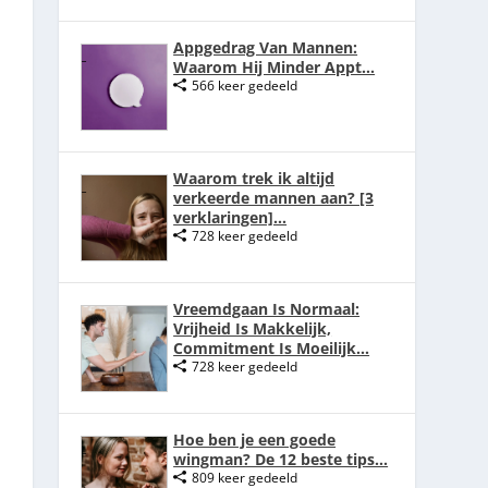
Appgedrag Van Mannen:
Waarom Hij Minder Appt...
566 keer gedeeld
Waarom trek ik altijd
verkeerde mannen aan? [3
verklaringen]...
728 keer gedeeld
Vreemdgaan Is Normaal:
Vrijheid Is Makkelijk,
Commitment Is Moeilijk...
728 keer gedeeld
Hoe ben je een goede
wingman? De 12 beste tips...
809 keer gedeeld